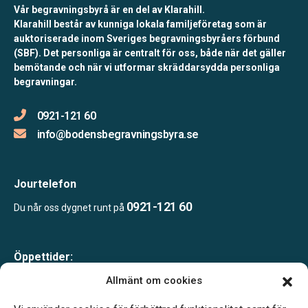
Vår begravningsbyrå är en del av Klarahill.
Klarahill består av kunniga lokala familjeföretag som är
auktoriserade inom Sveriges begravningsbyråers förbund
(SBF). Det personliga är centralt för oss, både när det gäller
bemötande och när vi utformar skräddarsydda personliga
begravningar.
0921-121 60
info@bodensbegravningsbyra.se
Jourtelefon
0921-121 60
Du når oss dygnet runt på
Öppettider:
Mån-Tor 09.00-15.00
Allmänt om cookies
Fredagar endast bokade besök
Lunchstängt 12.00–13.00