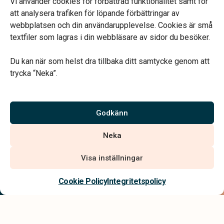
Vi använder cookies för förbättrad funktionalitet samt för
Telefonjour dygnet runt
att analysera trafiken för löpande förbättringar av
webbplatsen och din användarupplevelse. Cookies är små
textfiler som lagras i din webbläsare av sidor du besöker.
Du kan när som helst dra tillbaka ditt samtycke genom att
trycka “Neka”.
Verahill hjälper dig med familjejuridiken – genom hela livet.
Varmt välkommen.
Godkänn
Vi är auktoriserade av Sveriges Begravningsbyråers Förbund och
Neka
har högt ställda krav på utbildning, kvalitet, miljö och arbetsmiljö.
Visa inställningar
Kontakta oss
Cookie Policy
Integritetspolicy
Integritetspolicy
Allmänna villkor
Tillgänglighetsredogörelse