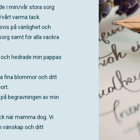
nde i min/vår stora sorg
vårt varma tack.
bevis på vänlighet och
sorg samt för alla vackra
d och hedrade min pappas
la fina blommor och ditt
ort.
d på begravningen av min
ick när mamma dog. Vi
n vänskap och ditt