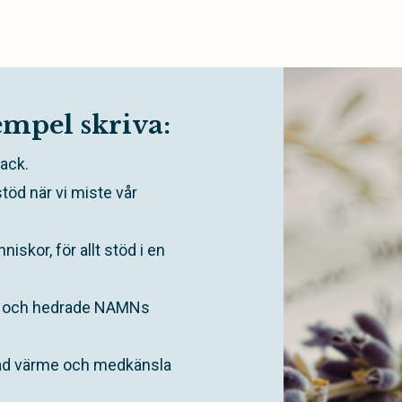
empel skriva:
tack.
töd när vi miste vår
iskor, för allt stöd i en
ed och hedrade NAMNs
sad värme och medkänsla