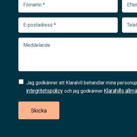
Förnamn
Efter
(Required)
(Requir
E-
Telef
postadress
(Requir
(Required)
Meddelande
Samtycke
Jag godkänner att Klarahill behandlar mina personup
(Required)
integritetspolicy
Klarahills allm
och jag godkänner
Skicka