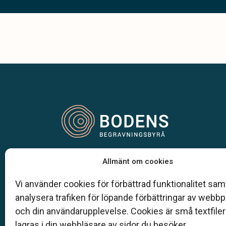
Vår begravningsbyrå är en del av Klarahill.
Allmänt om cookies
Klarahill består av kunniga lokala familjeföretag
är auktoriserade inom Sveriges begravningsbyr
Vi använder cookies för förbättrad funktionalitet samt
förbund (SBF). Det personliga är centralt för oss,
analysera trafiken för löpande förbättringar av webb
både när det gäller bemötande och när vi utform
och din användarupplevelse. Cookies är små textfile
skräddarsydda personliga begravningar.
lagras i din webbläsare av sidor du besöker.