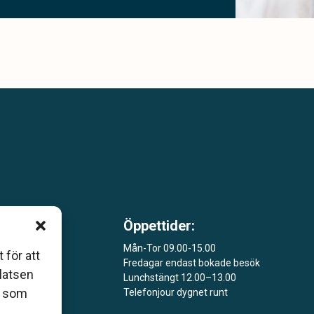
Öppettider:
 som
Mån-Tor 09.00-15.00
åers
 för att
Fredagar endast bokade besök
platsen
Lunchstängt 12.00–13.00
ar
r som
Telefonjour dygnet runt