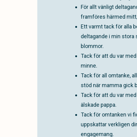
För allt vänligt deltaga
framföres härmed mitt/
Ett varmt tack för alla 
deltagande i min stora 
blommor.
Tack för att du var me
minne.
Tack för all omtanke, al
stöd när mamma gick b
Tack för att du var me
älskade pappa.
Tack för omtanken vi f
uppskattar verkligen di
engagemang.