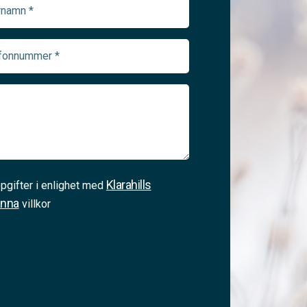
namn
ed)
onnummer
ed)
Klarahills
pgifter i enlighet med
änna
villkor