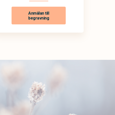
Anmälan till
begravning