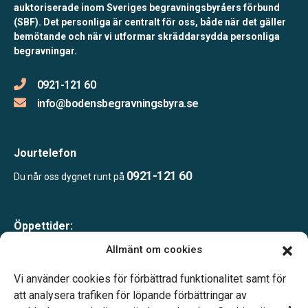
auktoriserade inom Sveriges begravningsbyråers förbund
(SBF). Det personliga är centralt för oss, både när det gäller
bemötande och när vi utformar skräddarsydda personliga
begravningar.
0921-121 60
info@bodensbegravningsbyra.se
Jourtelefon
0921-121 60
Du når oss dygnet runt på
Öppettider:
Mån-Tor 09.00-15.00
Allmänt om cookies
Fredagar endast bokade besök
Lunchstängt 12.00–13.00
Vi använder cookies för förbättrad funktionalitet samt för
Telefonjour dygnet runt
att analysera trafiken för löpande förbättringar av