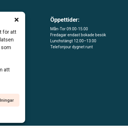
Öppettider:
 som
Mån-Tor 09.00-15.00
åers
 för att
Fredagar endast bokade besök
platsen
Lunchstängt 12.00–13.00
ar
r som
Telefonjour dygnet runt
m att
llningar