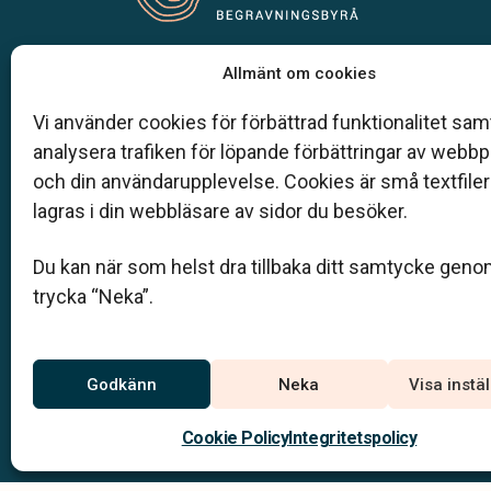
Vår begravningsbyrå är en del av Klarahill.
Allmänt om cookies
Klarahill består av kunniga lokala familjeföretag
är auktoriserade inom Sveriges begravningsbyr
Vi använder cookies för förbättrad funktionalitet samt
förbund (SBF). Det personliga är centralt för oss,
analysera trafiken för löpande förbättringar av webb
både när det gäller bemötande och när vi utform
och din användarupplevelse. Cookies är små textfile
skräddarsydda personliga begravningar.
lagras i din webbläsare av sidor du besöker.
0921-121 60
Du kan när som helst dra tillbaka ditt samtycke geno
info@bodensbegravningsbyra.se
trycka “Neka”.
Jourtelefon
Godkänn
Neka
Visa instä
0921-121 60
Du når oss dygnet runt på
Cookie Policy
Integritetspolicy