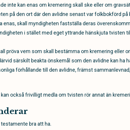
de inte kan enas om kremering skall ske eller om gravsät
en på den ort där den avlidne senast var folkbokförd på
na enas, skall myndigheten fastställa deras överenskomm
digheten i stället med eget yttrande hänskjuta tvisten til
kall pröva vem som skall bestämma om kremering eller o
därvid särskilt beakta önskemål som den avlidne kan ha h
rsonliga förhållande till den avlidne, främst sammanlevnad
an också frivilligt medla om tvisten rör annat än kremeri
nderar
testamente bra att ha.