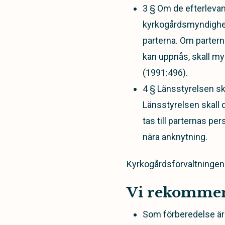
3 § Om de efterlevan
kyrkogårdsmyndighet
parterna. Om parter
kan uppnås, skall myn
(1991:496).
4 § Länsstyrelsen s
Länsstyrelsen skall 
tas till parternas pe
nära anknytning.
Kyrkogårdsförvaltningen k
Vi rekomme
Som förberedelse är 