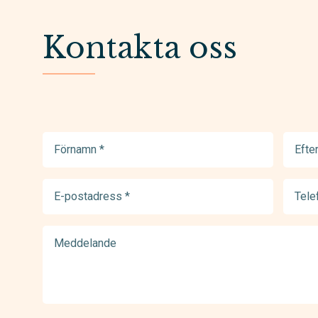
Kontakta oss
Förnamn
Efter
(Required)
(Requir
E-
Telef
postadress
(Requir
(Required)
Meddelande