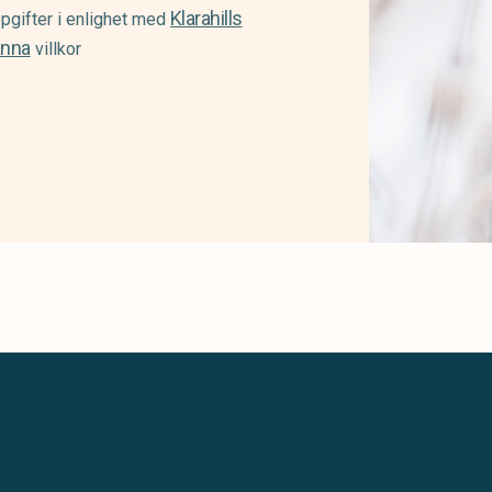
Klarahills
pgifter i enlighet med
änna
villkor