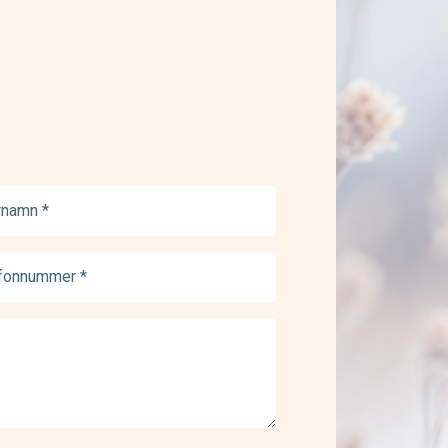
namn
ed)
onnummer
ed)