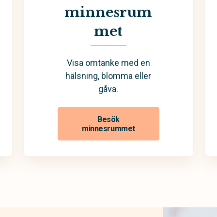
minnesrum
met
Visa omtanke med en
hälsning, blomma eller
gåva.
Besök
minnesrummet