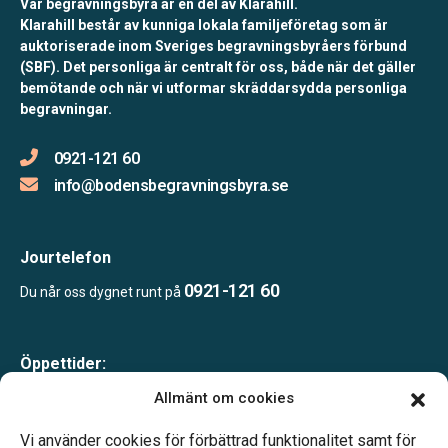
Vår begravningsbyrå är en del av Klarahill.
Klarahill består av kunniga lokala familjeföretag som är
auktoriserade inom Sveriges begravningsbyråers förbund
(SBF). Det personliga är centralt för oss, både när det gäller
bemötande och när vi utformar skräddarsydda personliga
begravningar.
0921-121 60
info@bodensbegravningsbyra.se
Jourtelefon
0921-121 60
Du når oss dygnet runt på
Öppettider:
Mån-Tor 09.00-15.00
Allmänt om cookies
Fredagar endast bokade besök
Lunchstängt 12.00–13.00
Vi använder cookies för förbättrad funktionalitet samt för