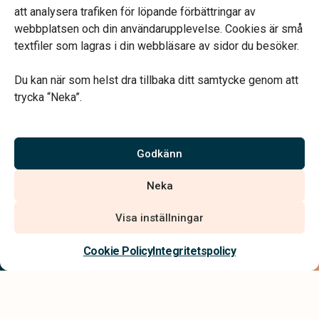
Telefonjour dygnet runt
att analysera trafiken för löpande förbättringar av
webbplatsen och din användarupplevelse. Cookies är små
textfiler som lagras i din webbläsare av sidor du besöker.
Du kan när som helst dra tillbaka ditt samtycke genom att
trycka “Neka”.
Verahill hjälper dig med familjejuridiken – genom hela livet.
Varmt välkommen.
Godkänn
Vi är auktoriserade av Sveriges Begravningsbyråers Förbund och
Neka
har högt ställda krav på utbildning, kvalitet, miljö och arbetsmiljö.
Visa inställningar
Kontakta oss
Cookie Policy
Integritetspolicy
Integritetspolicy
Allmänna villkor
Tillgänglighetsredogörelse