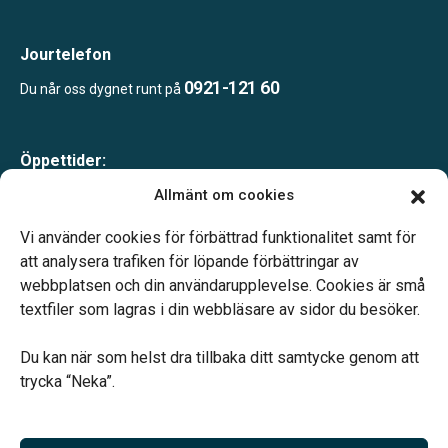
Jourtelefon
0921-121 60
Du når oss dygnet runt på
Öppettider:
Mån-Tor 09.00-15.00
Allmänt om cookies
Fredagar endast bokade besök
Lunchstängt 12.00–13.00
Vi använder cookies för förbättrad funktionalitet samt för
Telefonjour dygnet runt
att analysera trafiken för löpande förbättringar av
webbplatsen och din användarupplevelse. Cookies är små
textfiler som lagras i din webbläsare av sidor du besöker.
Du kan när som helst dra tillbaka ditt samtycke genom att
trycka “Neka”.
Verahill hjälper dig med familjejuridiken – genom hela livet.
Varmt välkommen.