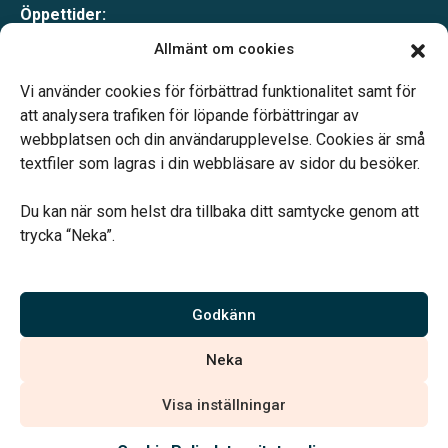
Öppettider:
Mån-Tor 09.00-15.00
Allmänt om cookies
Fredagar endast bokade besök
Lunchstängt 12.00–13.00
Vi använder cookies för förbättrad funktionalitet samt för
Telefonjour dygnet runt
att analysera trafiken för löpande förbättringar av
webbplatsen och din användarupplevelse. Cookies är små
textfiler som lagras i din webbläsare av sidor du besöker.
Du kan när som helst dra tillbaka ditt samtycke genom att
trycka “Neka”.
Verahill hjälper dig med familjejuridiken – genom hela livet.
Varmt välkommen.
Godkänn
Vi är auktoriserade av Sveriges Begravningsbyråers Förbund och
Neka
har högt ställda krav på utbildning, kvalitet, miljö och arbetsmiljö.
Visa inställningar