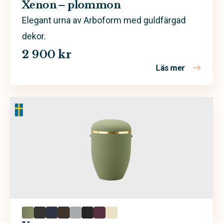
Kalk
Xenon – plommon
Koppar
Elegant urna av Arboform med guldfärgad
dekor.
Lila
2 900 kr
Rosa
Läs mer
om Xenon 
Röd
Sand
Svart
Trä
Valfri färg
Vit
Äggskal
Arboform
Ask