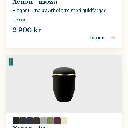
Xenon – mossa
Bark
Elegant urna av Arboform med guldfärgad
dekor.
Beständig koppar
2 900 kr
Björk
Läs mer
om Xenon 
Ek
Furu
Massiv trä
Massivt trä
Sand