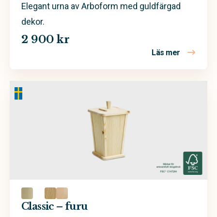
Elegant urna av Arboform med guldfärgad
dekor.
2 900 kr
Läs mer
om Xenon 
Classic – furu