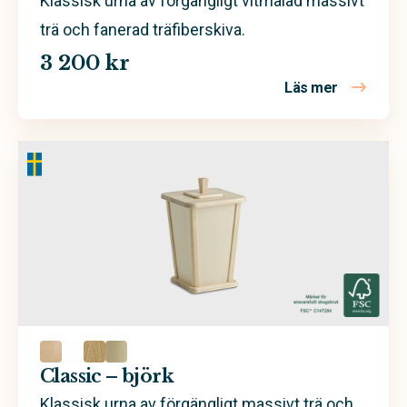
Klassisk urna av förgängligt vitmålad massivt
trä och fanerad träfiberskiva.
3 200 kr
Läs mer
om Classic 
Classic – björk
Klassisk urna av förgängligt massivt trä och