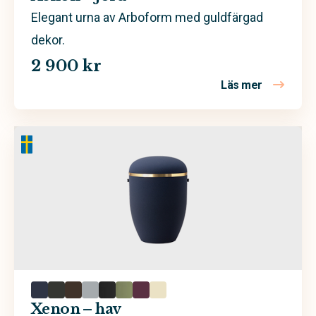
Elegant urna av Arboform med guldfärgad
dekor.
2 900 kr
Läs mer
om Xenon –
Xenon – hav