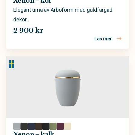
Xenon – kol
Elegant urna av Arboform med guldfärgad
dekor.
2 900 kr
Läs mer
om Xenon –
Xenon – kalk