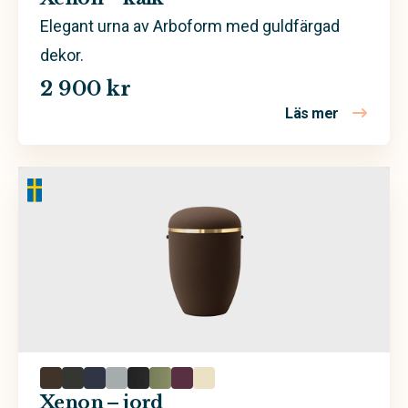
Elegant urna av Arboform med guldfärgad
dekor.
2 900 kr
Läs mer
om Xenon –
Xenon – jord