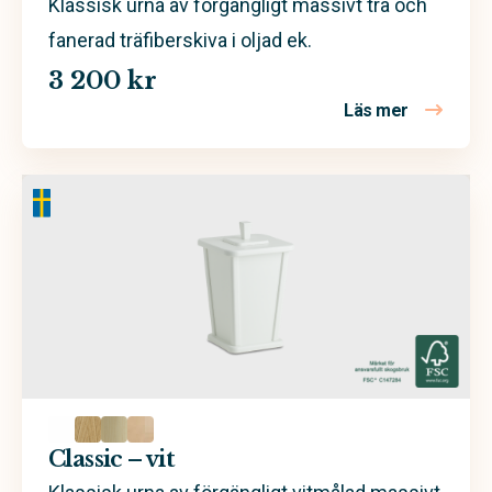
Klassisk urna av förgängligt massivt trä och
fanerad träfiberskiva i oljad ek.
3 200 kr
Läs mer
om Classic 
Classic – vit