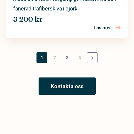
fanerad träfiberskiva i björk.
3 200 kr
Läs mer
om Classic
1
2
3
4
Kontakta oss