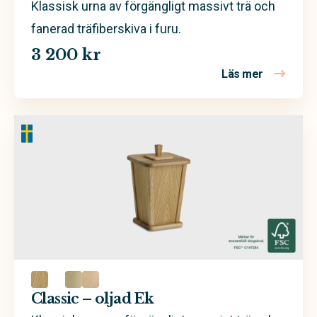
Klassisk urna av förgängligt massivt trä och
fanerad träfiberskiva i furu.
3 200 kr
Läs mer
om Classic
Classic – oljad Ek