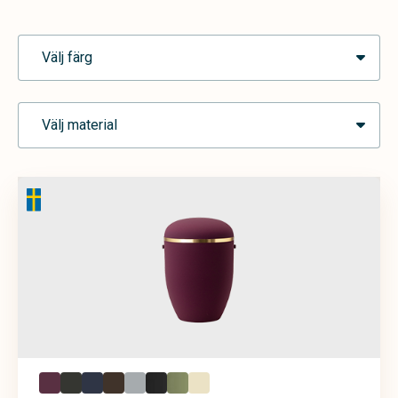
Välj färg
Välj material
Blå
Brun
Cremevit
Grafit
Grå
Grön