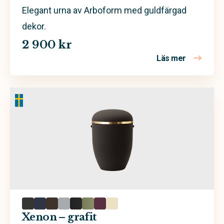
Elegant urna av Arboform med guldfärgad
dekor.
2 900 kr
Läs mer
om Xenon 
Xenon – grafit