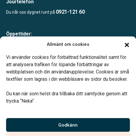
Jourtelefon
0921-121 60
Du når oss dygnet runt på
Öppettider:
Mån-Tor 09.00-15.00
Allmänt om cookies
Fredagar endast bokade besök
Lunchstängt 12.00–13.00
Vi använder cookies för förbättrad funktionalitet samt för
Telefonjour dygnet runt
att analysera trafiken för löpande förbättringar av
webbplatsen och din användarupplevelse. Cookies är små
textfiler som lagras i din webbläsare av sidor du besöker.
Du kan när som helst dra tillbaka ditt samtycke genom att
trycka “Neka”.
Verahill hjälper dig med familjejuridiken – genom hela livet.
Varmt välkommen.
Godkänn
Vi är auktoriserade av Sveriges Begravningsbyråers Förbund och